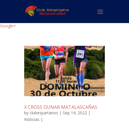
Google+
X CROSS DUNAR MATALASCAÑAS
by
clubespartanos
| Sep 14, 2022 |
Noticias
|